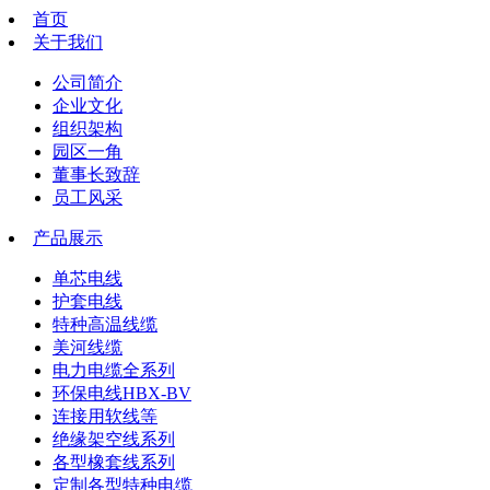
首页
关于我们
公司简介
企业文化
组织架构
园区一角
董事长致辞
员工风采
产品展示
单芯电线
护套电线
特种高温线缆
美河线缆
电力电缆全系列
环保电线HBX-BV
连接用软线等
绝缘架空线系列
各型橡套线系列
定制各型特种电缆